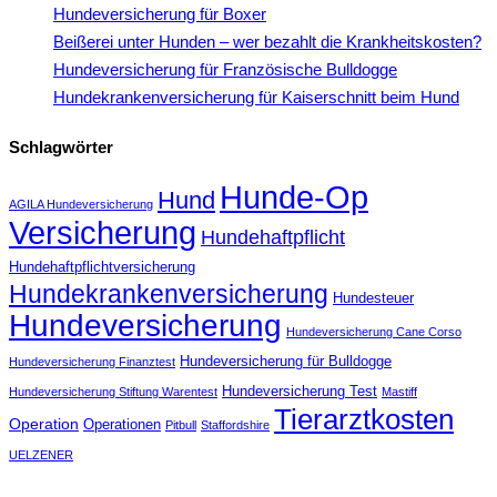
Hundeversicherung für Boxer
Beißerei unter Hunden – wer bezahlt die Krankheitskosten?
Hundeversicherung für Französische Bulldogge
Hundekrankenversicherung für Kaiserschnitt beim Hund
Schlagwörter
Hunde-Op
Hund
AGILA Hundeversicherung
Versicherung
Hundehaftpflicht
Hundehaftpflichtversicherung
Hundekrankenversicherung
Hundesteuer
Hundeversicherung
Hundeversicherung Cane Corso
Hundeversicherung für Bulldogge
Hundeversicherung Finanztest
Hundeversicherung Test
Hundeversicherung Stiftung Warentest
Mastiff
Tierarztkosten
Operation
Operationen
Pitbull
Staffordshire
UELZENER