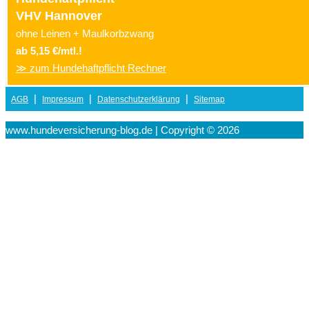
VHV Hannover
ohne Leinen + Maulkorbzwang
ab 5,15 €/mtl.!
≫ zum Hundehaftpflicht Rechner
|
|
|
AGB
Impressum
Datenschutzerklärung
Sitemap
www.hundeversicherung-blog.de | Copyright © 2026