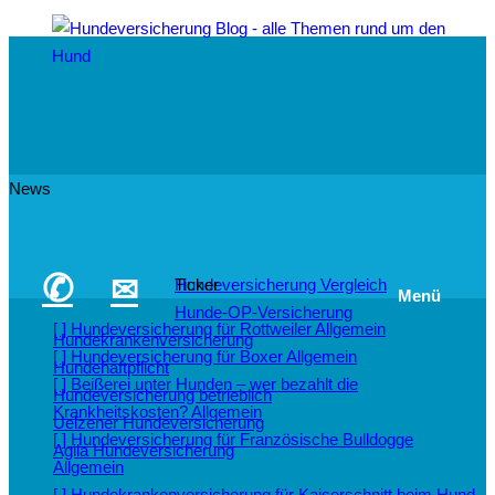
News
✆
✉
Hundeversicherung Vergleich
Ticker
Menü
Hunde-OP-Versicherung
[ ]
Hundeversicherung für Rottweiler
Allgemein
Hundekrankenversicherung
[ ]
Hundeversicherung für Boxer
Allgemein
Hundehaftpflicht
[ ]
Beißerei unter Hunden – wer bezahlt die
Hundeversicherung betrieblich
Krankheitskosten?
Allgemein
Uelzener Hundeversicherung
[ ]
Hundeversicherung für Französische Bulldogge
Agila Hundeversicherung
Allgemein
[ ]
Hundekrankenversicherung für Kaiserschnitt beim Hund