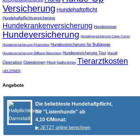
AGILA Hundeversicherung
Versicherung
Hundehaftpflicht
Hundehaftpflichtversicherung
Hundekrankenversicherung
Hundesteuer
Hundeversicherung
Hundeversicherung Cane Corso
Hundeversicherung für Bulldogge
Hundeversicherung Finanztest
Hundeversicherung Test
Hundeversicherung Stiftung Warentest
Mastiff
Tierarztkosten
Operation
Operationen
Pitbull
Staffordshire
UELZENER
Angebote
Die beliebteste Hundehaftpflicht,
für "Listenhunde" ab
4,10 €/Monat:
▶ JETZT online berechnen