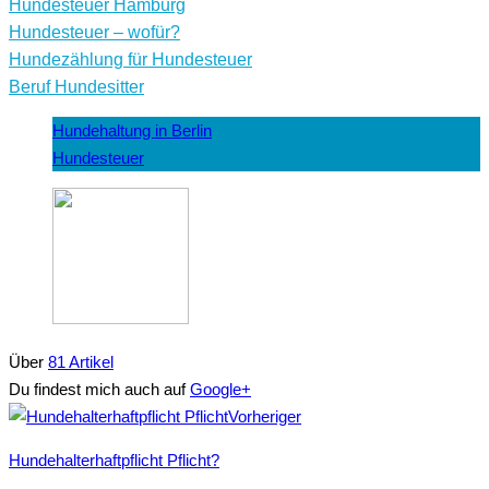
Hundesteuer Hamburg
Hundesteuer – wofür?
Hundezählung für Hundesteuer
Beruf Hundesitter
Hundehaltung in Berlin
Hundesteuer
Über
81 Artikel
Du findest mich auch auf
Google+
Facebook
Twitter
Google+
Vorheriger
Hundehalterhaftpflicht Pflicht?