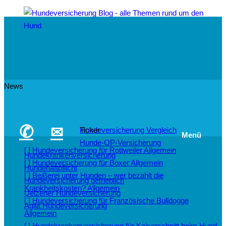
News
✆
✉
Hundeversicherung Vergleich
Ticker
Menü
Hunde-OP-Versicherung
[ ]
Hundeversicherung für Rottweiler
Allgemein
Hundekrankenversicherung
[ ]
Hundeversicherung für Boxer
Allgemein
Hundehaftpflicht
[ ]
Beißerei unter Hunden – wer bezahlt die
Hundeversicherung betrieblich
Krankheitskosten?
Allgemein
Uelzener Hundeversicherung
[ ]
Hundeversicherung für Französische Bulldogge
Agila Hundeversicherung
Allgemein
[ ]
Hundekrankenversicherung für Kaiserschnitt beim Hund