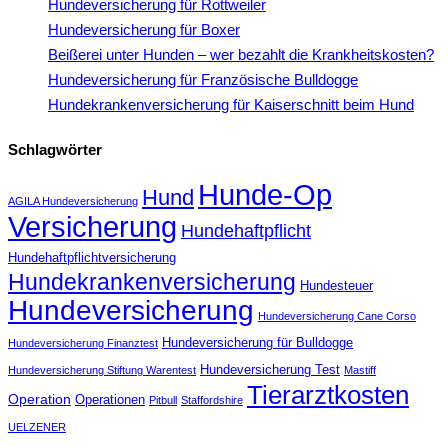
Hundeversicherung für Rottweiler
Hundeversicherung für Boxer
Beißerei unter Hunden – wer bezahlt die Krankheitskosten?
Hundeversicherung für Französische Bulldogge
Hundekrankenversicherung für Kaiserschnitt beim Hund
Schlagwörter
Hunde-Op
Hund
AGILA Hundeversicherung
Versicherung
Hundehaftpflicht
Hundehaftpflichtversicherung
Hundekrankenversicherung
Hundesteuer
Hundeversicherung
Hundeversicherung Cane Corso
Hundeversicherung für Bulldogge
Hundeversicherung Finanztest
Hundeversicherung Test
Hundeversicherung Stiftung Warentest
Mastiff
Tierarztkosten
Operation
Operationen
Pitbull
Staffordshire
UELZENER