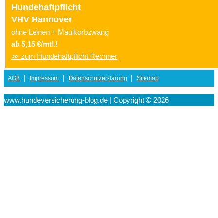
Hundehaftpflicht
VHV Hannover
ohne Leinen + Maulkorbzwang
ab 5,15 €/mtl.!
≫ zum Hundehaftpflicht Rechner
|
|
|
AGB
Impressum
Datenschutzerklärung
Sitemap
www.hundeversicherung-blog.de | Copyright © 2026