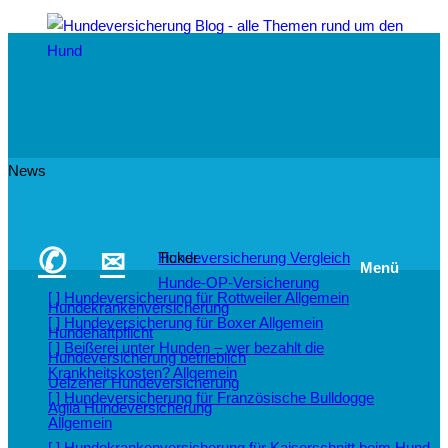
News
✆
✉
Hundeversicherung Vergleich
Ticker
Menü
Hunde-OP-Versicherung
[ ]
Hundeversicherung für Rottweiler
Allgemein
Hundekrankenversicherung
[ ]
Hundeversicherung für Boxer
Allgemein
Hundehaftpflicht
[ ]
Beißerei unter Hunden – wer bezahlt die
Hundeversicherung betrieblich
Krankheitskosten?
Allgemein
Uelzener Hundeversicherung
[ ]
Hundeversicherung für Französische Bulldogge
Agila Hundeversicherung
Allgemein
[ ]
Hundekrankenversicherung für Kaiserschnitt beim Hund