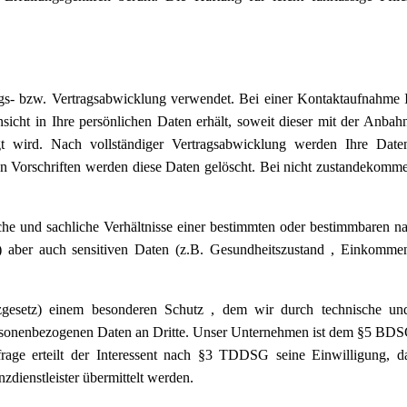
gs- bzw. Vertragsabwicklung verwendet. Bei einer Kontaktaufnahme Ih
insicht in Ihre persönlichen Daten erhält, soweit dieser mit der Anb
gt wird. Nach vollständiger Vertragsabwicklung werden Ihre Date
n Vorschriften werden diese Daten gelöscht. Bei nicht zustandekomme
he und sachliche Verhältnisse einer bestimmten oder bestimmbaren na
 aber auch sensitiven Daten (z.B. Gesundheitszustand , Einkommen
esetz) einem besonderen Schutz , dem wir durch technische und 
sonenbezogenen Daten an Dritte. Unser Unternehmen ist dem §5 BDSG 
age erteilt der Interessent nach §3 TDDSG seine Einwilligung, d
dienstleister übermittelt werden.