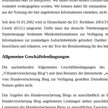
festzustellen oder zu überprüfen. Wir haben ferner keinen Einfluss 
verändert weitergegeben werden. Wir können daher für entstandene S
aus der Nutzung der hier angebotenen Informationen entstehen, nicht
Seit dem 01.01.2002 wird in Deutschland die EU Richtlinie 2003/31
Gesetz (EGG) umgesetzt. Dafür muss das deutsche Teledienstgese
Startseitenpage bestimmte Mindestinformationen zur Verfügung 
Informationen zur zuständigen Aufsichtsbehörde gefordert. Darüber 
bezeichnen und erläutern, wie der Text der Berufsordnung für den lnt
Allgemeine Geschäftsbedingungen
Die nachstehenden Allgemeinen Geschäftsbedingungen des B
„VHundeversicherung Blog“) und dem Benutzer der Internetseite „ww
vom Hundeversicherung Blog zur Verfügung gestellten Dienstlei
Nutzers gelten nicht.
Das Angebot des Hundeversicherung Blogs ist ausschließlich an B
Hundeversicherung Blog angebotenen Leistungen stehen ausschlie
Leistungen des Hundeversicherung Blogs zu gewerblichen Zwecken ode