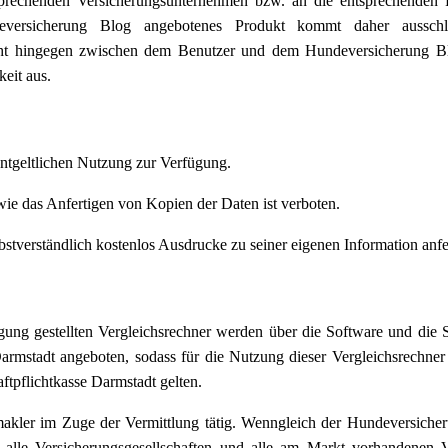
sprechenden Versicherungsunternehmen bzw. an die entsprechenden Fi
eversicherung Blog angebotenes Produkt kommt daher ausschl
nicht hingegen zwischen dem Benutzer und dem Hundeversicherung B
eit aus.
ntgeltlichen Nutzung zur Verfügung.
e das Anfertigen von Kopien der Daten ist verboten.
stverständlich kostenlos Ausdrucke zu seiner eigenen Information anfe
gung gestellten Vergleichsrechner werden über die Software und die
rmstadt angeboten, sodass für die Nutzung dieser Vergleichsrechner 
pflichtkasse Darmstadt gelten.
akler im Zuge der Vermittlung tätig. Wenngleich der Hundeversiche
s alle Versicherungsgesellschaften und alle am Markt vorhandenen Ve