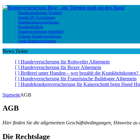
Hundeversicherung Vergleich
Hunde-OP-Versicherung
Hundekrankenversicherung
Hundehaftpflicht
Hundeversicherung betrieblich
Uelzener Hundeversicherung
Agila Hundeversicherung
News Ticker
[ ]
Hundeversicherung für Rottweiler
Allgemein
[ ]
Hundeversicherung für Boxer
Allgemein
[ ]
Beißerei unter Hunden – wer bezahlt die Krankheitskosten?
[ ]
Hundeversicherung für Französische Bulldogge
Allgemein
[ ]
Hundekrankenversicherung für Kaiserschnitt beim Hund
Hu
Startseite
AGB
AGB
Hier finden Sie die allgemeinen Geschäftsbedingungen, Hinweise z
Die Rechtslage