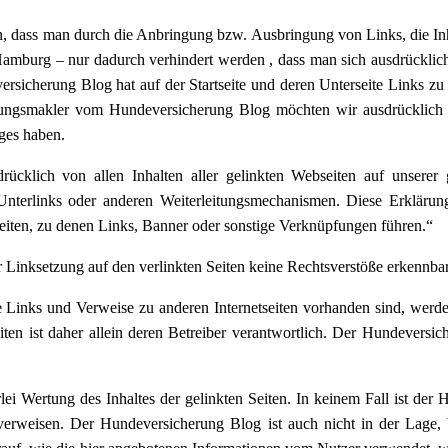
, dass man durch die Anbringung bzw. Ausbringung von Links, die Inh
 Hamburg – nur dadurch verhindert werden , dass man sich ausdrücklic
ersicherung Blog hat auf der Startseite und deren Unterseite Links zu
herungsmakler vom Hundeversicherung Blog möchten wir ausdrücklich 
ages haben.
rücklich von allen Inhalten aller gelinkten Webseiten auf unserer
nterlinks oder anderen Weiterleitungsmechanismen. Diese Erklärung 
 Seiten, zu denen Links, Banner oder sonstige Verknüpfungen führen.“
 Linksetzung auf den verlinkten Seiten keine Rechtsverstöße erkennba
e Links und Verweise zu anderen Internetseiten vorhanden sind, werd
ten ist daher allein deren Betreiber verantwortlich. Der Hundeversic
rlei Wertung des Inhaltes der gelinkten Seiten. In keinem Fall ist der
s verweisen. Der Hundeversicherung Blog ist auch nicht in der Lage,