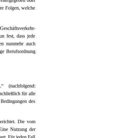
weitergegeben oder
are Folgen, welche
 Geschäftsverkehr-
n fest, dass jede
den nunmehr auch
gige Berufsordnung
“ (nachfolgend:
hließlich für alle
e Bedingungen des
erichtet. Die vom
 Eine Nutzung der
gt. Für jeden Fall