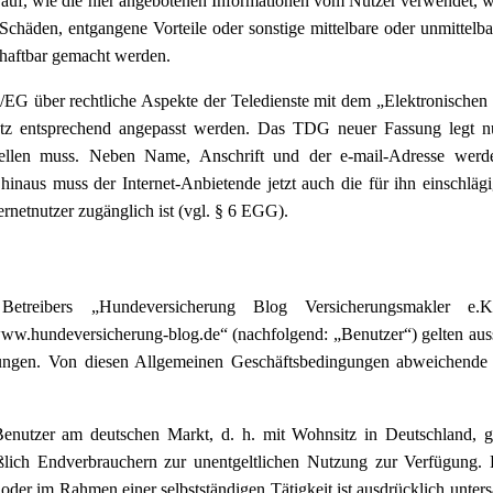
darauf, wie die hier angebotenen Informationen vom Nutzer verwendet, 
chäden, entgangene Vorteile oder sonstige mittelbare oder unmittelb
 haftbar gemacht werden.
/EG über rechtliche Aspekte der Teledienste mit dem „Elektronischen
tz entsprechend angepasst werden. Das TDG neuer Fassung legt nu
stellen muss. Neben Name, Anschrift und der e-mail-Adresse wer
hinaus muss der Internet-Anbietende jetzt auch die für ihn einschlä
ernetnutzer zugänglich ist (vgl. § 6 EGG).
etreibers „Hundeversicherung Blog Versicherungsmakler e.K.
w.hundeversicherung-blog.de“ (nachfolgend: „Benutzer“) gelten aussc
stungen. Von diesen Allgemeinen Geschäftsbedingungen abweichend
enutzer am deutschen Markt, d. h. mit Wohnsitz in Deutschland, g
ßlich Endverbrauchern zur unentgeltlichen Nutzung zur Verfügung.
r im Rahmen einer selbstständigen Tätigkeit ist ausdrücklich untersa