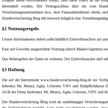
Eingabe damit einverstanden erklärt, dass diese Daten an die ent
übermittelt werden. Der Vertragsschluss über ein vom Hund
Versicherungsunternehmen bzw. dem Finanzdienstleister direkt, 
Hundeversicherung Blog übt insoweit lediglich eine Vermittlungstätigk
§2 Nutzungsregeln
Unsere Informationen stehen außschließlich Endverbrauchern zur une
Eine auf Gewerbe ausgerichtete Nutzung (durch Makler/Agenten) sowi
Das Weitergeben der Daten ist verboten. Der Endverbraucher darf selb
§3 Haftung
Die auf der Internetseite www.hundeversicherung-blog.de zur Verfü
Inbroker, Mr. Money, Agila, Uelzener, VHV und Haftpflichtkasse Da
AGB der Firma Inobroker, Mr. Money, Agila, Uelzener, VHV und Haft
Der Hundeversicherung Blog wird als unabhängiger Versicherungsm
die Vollständigkeit bemüht, kann nicht gewährleistet werden, das