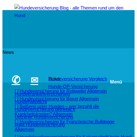
News
✆
✉
Hundeversicherung Vergleich
Ticker
Menü
Hunde-OP-Versicherung
[ ]
Hundeversicherung für Rottweiler
Allgemein
Hundekrankenversicherung
[ ]
Hundeversicherung für Boxer
Allgemein
Hundehaftpflicht
[ ]
Beißerei unter Hunden – wer bezahlt die
Hundeversicherung betrieblich
Krankheitskosten?
Allgemein
Uelzener Hundeversicherung
[ ]
Hundeversicherung für Französische Bulldogge
Agila Hundeversicherung
Allgemein
[ ]
Hundekrankenversicherung für Kaiserschnitt beim Hund