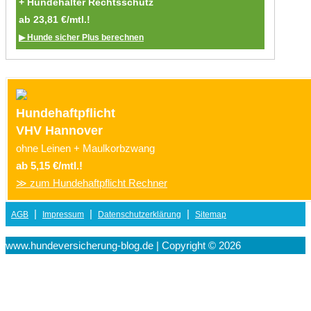
+ Hundehalter Rechtsschutz
ab 23,81 €/mtl.!
▶ Hunde sicher Plus berechnen
Hundehaftpflicht
VHV Hannover
ohne Leinen + Maulkorbzwang
ab 5,15 €/mtl.!
≫ zum Hundehaftpflicht Rechner
|
|
|
AGB
Impressum
Datenschutzerklärung
Sitemap
www.hundeversicherung-blog.de | Copyright © 2026