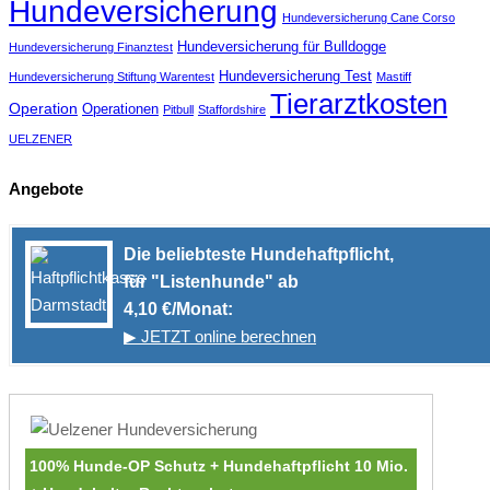
Hundeversicherung
Hundeversicherung Cane Corso
Hundeversicherung für Bulldogge
Hundeversicherung Finanztest
Hundeversicherung Test
Hundeversicherung Stiftung Warentest
Mastiff
Tierarztkosten
Operation
Operationen
Pitbull
Staffordshire
UELZENER
Angebote
Die beliebteste Hundehaftpflicht,
für "Listenhunde" ab
4,10 €/Monat:
▶ JETZT online berechnen
100% Hunde-OP Schutz + Hundehaftpflicht 10 Mio.