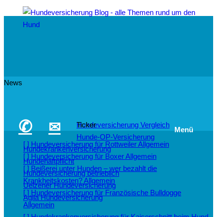
News
✆
✉
Hundeversicherung Vergleich
Ticker
Menü
Hunde-OP-Versicherung
[ ]
Hundeversicherung für Rottweiler
Allgemein
Hundekrankenversicherung
[ ]
Hundeversicherung für Boxer
Allgemein
Hundehaftpflicht
[ ]
Beißerei unter Hunden – wer bezahlt die
Hundeversicherung betrieblich
Krankheitskosten?
Allgemein
Uelzener Hundeversicherung
[ ]
Hundeversicherung für Französische Bulldogge
Agila Hundeversicherung
Allgemein
[ ]
Hundekrankenversicherung für Kaiserschnitt beim Hund