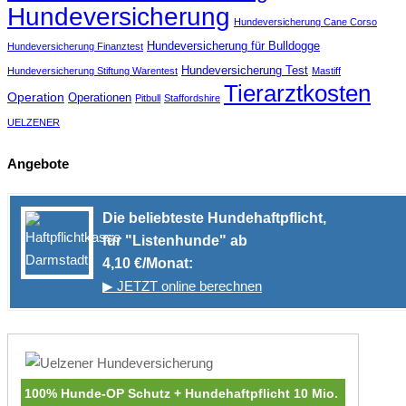
Hundeversicherung
Hundeversicherung Cane Corso
Hundeversicherung für Bulldogge
Hundeversicherung Finanztest
Hundeversicherung Test
Hundeversicherung Stiftung Warentest
Mastiff
Tierarztkosten
Operation
Operationen
Pitbull
Staffordshire
UELZENER
Angebote
Die beliebteste Hundehaftpflicht,
für "Listenhunde" ab
4,10 €/Monat:
▶ JETZT online berechnen
100% Hunde-OP Schutz + Hundehaftpflicht 10 Mio.