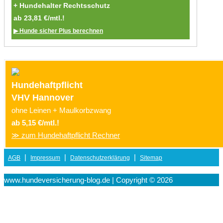
+ Hundehalter Rechtsschutz
ab 23,81 €/mtl.!
▶ Hunde sicher Plus berechnen
Hundehaftpflicht
VHV Hannover
ohne Leinen + Maulkorbzwang
ab 5,15 €/mtl.!
≫ zum Hundehaftpflicht Rechner
|
|
|
AGB
Impressum
Datenschutzerklärung
Sitemap
www.hundeversicherung-blog.de | Copyright © 2026