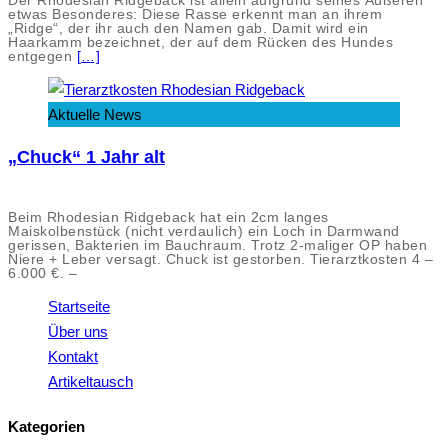
Der Rhodesian Ridgeback ist allein aufgrund seines Äußeren
etwas Besonderes: Diese Rasse erkennt man an ihrem
„Ridge“, der ihr auch den Namen gab. Damit wird ein
Haarkamm bezeichnet, der auf dem Rücken des Hundes
entgegen
[…]
Aktuelle News
„Chuck“ 1 Jahr alt
Beim Rhodesian Ridgeback hat ein 2cm langes
Maiskolbenstück (nicht verdaulich) ein Loch in Darmwand
gerissen, Bakterien im Bauchraum. Trotz 2-maliger OP haben
Niere + Leber versagt. Chuck ist gestorben. Tierarztkosten 4 –
6.000 €. –
Startseite
Über uns
Kontakt
Artikeltausch
Kategorien