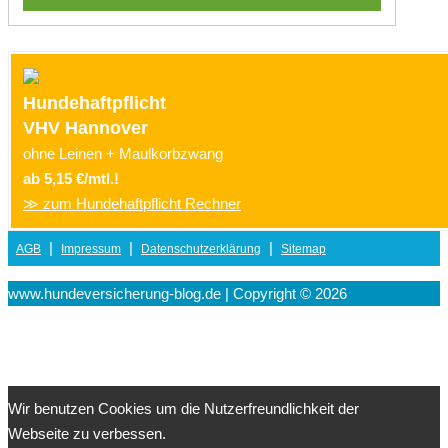
Hundehaftpflicht
VHV Hannover
ohne Leinen + Maulkorbzwang
ab 5,15 €/mtl.!
≫ zum Hundehaftpflicht Rechner
|
|
|
AGB
Impressum
Datenschutzerklärung
Sitemap
www.hundeversicherung-blog.de | Copyright © 2026
Wir benutzen Cookies um die Nutzerfreundlichkeit der
Webseite zu verbessen.