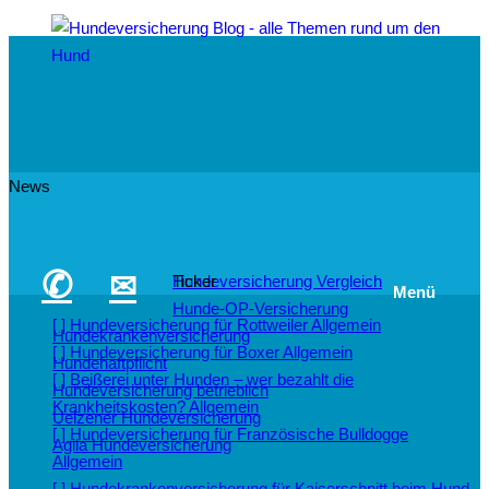
News
✆
✉
Hundeversicherung Vergleich
Ticker
Menü
Hunde-OP-Versicherung
[ ]
Hundeversicherung für Rottweiler
Allgemein
Hundekrankenversicherung
[ ]
Hundeversicherung für Boxer
Allgemein
Hundehaftpflicht
[ ]
Beißerei unter Hunden – wer bezahlt die
Hundeversicherung betrieblich
Krankheitskosten?
Allgemein
Uelzener Hundeversicherung
[ ]
Hundeversicherung für Französische Bulldogge
Agila Hundeversicherung
Allgemein
[ ]
Hundekrankenversicherung für Kaiserschnitt beim Hund