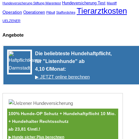
Hundeversicherung Test
Hundeversicherung Stiftung Warentest
Mastiff
Tierarztkosten
Operation
Operationen
Pitbull
Staffordshire
UELZENER
Angebote
Die beliebteste Hundehaftpflicht,
für "Listenhunde" ab
4,10 €/Monat:
▶ JETZT online berechnen
100% Hunde-OP Schutz + Hundehaftpflicht 10 Mio.
+ Hundehalter Rechtsschutz
ab 23,81 €/mtl.!
▶ Hunde sicher Plus berechnen