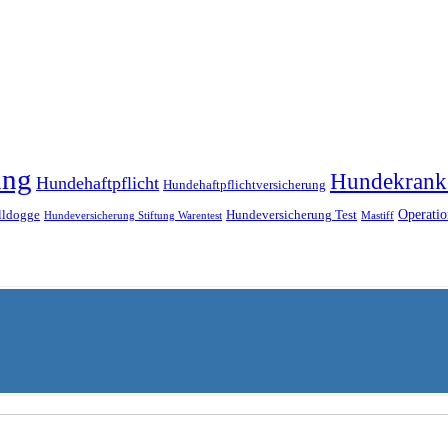
ung
Hundekrank
Hundehaftpflicht
Hundehaftpflichtversicherung
Operatio
lldogge
Hundeversicherung Test
Hundeversicherung Stiftung Warentest
Mastiff