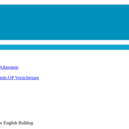
Allgemein
nde-OP Versicherung
de English Bulldog