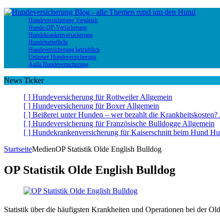
Hundeversicherung Vergleich
Hunde-OP-Versicherung
Hundekrankenversicherung
Hundehaftpflicht
Hundeversicherung betrieblich
Uelzener Hundeversicherung
Agila Hundeversicherung
News Ticker
[ ]
Hundeversicherung für Rottweiler
Allgemein
[ ]
Hundeversicherung für Boxer
Allgemein
[ ]
Beißerei unter Hunden – wer bezahlt die Krankheitskosten?
[ ]
Hundeversicherung für Französische Bulldogge
Allgemein
[ ]
Hundekrankenversicherung für Kaiserschnitt beim Hund
Hu
Startseite
Medien
OP Statistik Olde English Bulldog
OP Statistik Olde English Bulldog
Statistik über die häufigsten Krankheiten und Operationen bei der Ol