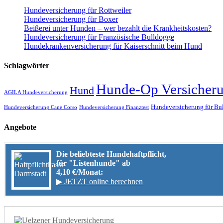
Hundeversicherung für Rottweiler
Hundeversicherung für Boxer
Beißerei unter Hunden – wer bezahlt die Krankheitskosten?
Hundeversicherung für Französische Bulldogge
Hundekrankenversicherung für Kaiserschnitt beim Hund
Schlagwörter
Hunde-Op Versicher
Hund
AGILA Hundeversicherung
Hundeversicherung für Bu
Hundeversicherung Cane Corso
Hundeversicherung Finanztest
Angebote
Die beliebteste Hundehaftpflicht,
für "Listenhunde" ab
4,10 €/Monat:
▶ JETZT online berechnen