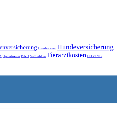
Hundeversicherung
enversicherung
Hundesteuer
Tierarztkosten
n
Operationen
Pitbull
Staffordshire
UELZENER