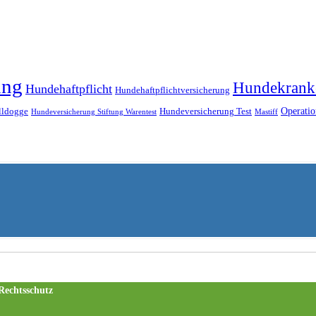
ung
Hundekrank
Hundehaftpflicht
Hundehaftpflichtversicherung
Operatio
lldogge
Hundeversicherung Test
Hundeversicherung Stiftung Warentest
Mastiff
Rechtsschutz