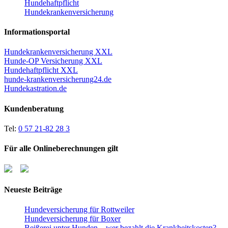
Hundehaftpflicht
Hundekrankenversicherung
Informationsportal
Hundekrankenversicherung XXL
Hunde-OP Versicherung XXL
Hundehaftpflicht XXL
hunde-krankenversicherung24.de
Hundekastration.de
Kundenberatung
Tel:
0 57 21-82 28 3
Für alle Onlineberechnungen gilt
Neueste Beiträge
Hundeversicherung für Rottweiler
Hundeversicherung für Boxer
Beißerei unter Hunden – wer bezahlt die Krankheitskosten?