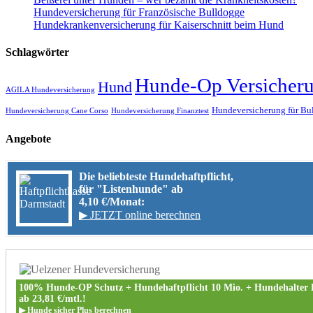
Hundeversicherung für Französische Bulldogge
Hundekrankenversicherung für Kaiserschnitt beim Hund
Schlagwörter
Hunde-Op Versicher
Hund
AGILA Hundeversicherung
Hundeversicherung für Bu
Hundeversicherung Cane Corso
Hundeversicherung Finanztest
Angebote
Die beliebteste Hundehaftpflicht,
für "Listenhunde" ab
4,10 €/Monat:
▶ JETZT online berechnen
100% Hunde-OP Schutz + Hundehaftpflicht 10 Mio. + Hundehalter 
ab 23,81 €/mtl.!
▶ Hunde sicher Plus berechnen