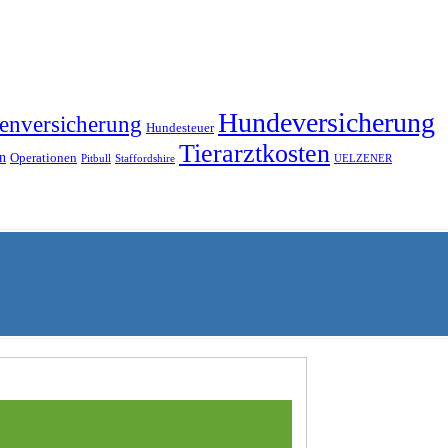
Hundeversicherung
enversicherung
Hundesteuer
Tierarztkosten
n
Operationen
Pitbull
Staffordshire
UELZENER