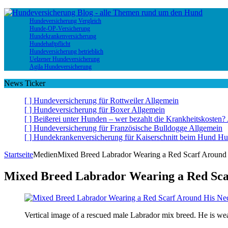
Hundeversicherung Vergleich
Hunde-OP-Versicherung
Hundekrankenversicherung
Hundehaftpflicht
Hundeversicherung betrieblich
Uelzener Hundeversicherung
Agila Hundeversicherung
News Ticker
[ ]
Hundeversicherung für Rottweiler
Allgemein
[ ]
Hundeversicherung für Boxer
Allgemein
[ ]
Beißerei unter Hunden – wer bezahlt die Krankheitskosten?
[ ]
Hundeversicherung für Französische Bulldogge
Allgemein
[ ]
Hundekrankenversicherung für Kaiserschnitt beim Hund
Hu
Startseite
Medien
Mixed Breed Labrador Wearing a Red Scarf Around
Mixed Breed Labrador Wearing a Red Sca
Vertical image of a rescued male Labrador mix breed. He is weari