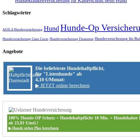
Hundekrankenversicherung für Kaiserschnitt beim Hund
Schlagwörter
Hunde-Op Versicher
Hund
AGILA Hundeversicherung
Hundeversicherung für Bu
Hundeversicherung Cane Corso
Hundeversicherung Finanztest
Angebote
Die beliebteste Hundehaftpflicht,
für "Listenhunde" ab
4,10 €/Monat:
▶ JETZT online berechnen
100% Hunde-OP Schutz + Hundehaftpflicht 10 Mio. + Hundehalter 
ab 23,81 €/mtl.!
▶ Hunde sicher Plus berechnen