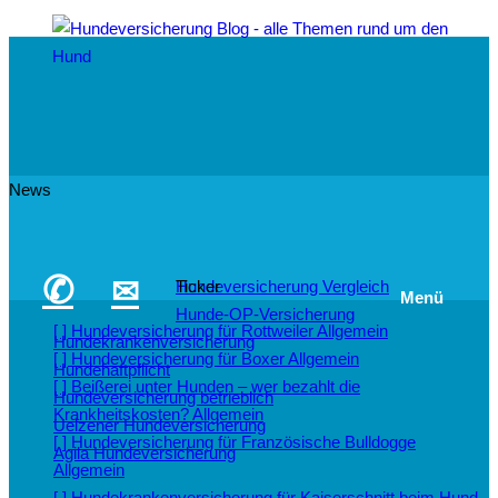
News
✆
✉
Hundeversicherung Vergleich
Ticker
Menü
Hunde-OP-Versicherung
[ ]
Hundeversicherung für Rottweiler
Allgemein
Hundekrankenversicherung
[ ]
Hundeversicherung für Boxer
Allgemein
Hundehaftpflicht
[ ]
Beißerei unter Hunden – wer bezahlt die
Hundeversicherung betrieblich
Krankheitskosten?
Allgemein
Uelzener Hundeversicherung
[ ]
Hundeversicherung für Französische Bulldogge
Agila Hundeversicherung
Allgemein
[ ]
Hundekrankenversicherung für Kaiserschnitt beim Hund