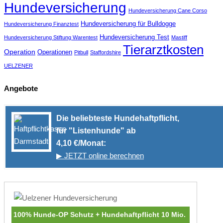
Hundeversicherung
Hundeversicherung Cane Corso
Hundeversicherung für Bulldogge
Hundeversicherung Finanztest
Hundeversicherung Test
Hundeversicherung Stiftung Warentest
Mastiff
Tierarztkosten
Operation
Operationen
Pitbull
Staffordshire
UELZENER
Angebote
Die beliebteste Hundehaftpflicht,
für "Listenhunde" ab
4,10 €/Monat:
▶ JETZT online berechnen
100% Hunde-OP Schutz + Hundehaftpflicht 10 Mio.