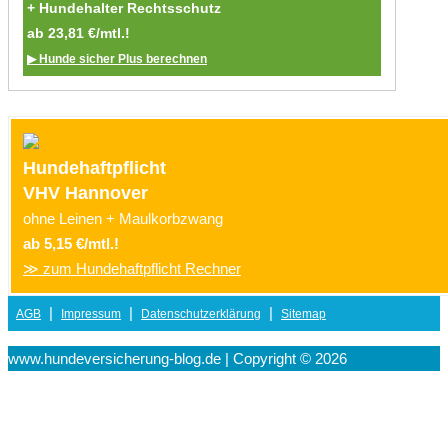
+ Hundehalter Rechtsschutz
ab 23,81 €/mtl.!
▶ Hunde sicher Plus berechnen
Hundehaftpflicht
VHV Hannover
ohne Leinen + Maulkorbzwang
ab 5,15 €/mtl.!
≫ zum Hundehaftpflicht Rechner
|
|
|
AGB
Impressum
Datenschutzerklärung
Sitemap
www.hundeversicherung-blog.de | Copyright © 2026