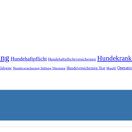
ung
Hundekrank
Hundehaftpflicht
Hundehaftpflichtversicherung
Operatio
lldogge
Hundeversicherung Test
Hundeversicherung Stiftung Warentest
Mastiff