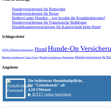
Hundeversicherung für Rottweiler
Hundeversicherung für Boxer
Beißerei unter Hunden – wer bezahlt die Krankheitskosten?
Hundeversicherung für Französische Bulldogge
Hundekrankenversicherung für Kaiserschnitt beim Hund
Schlagwörter
Hunde-Op Versicher
Hund
AGILA Hundeversicherung
Hundeversicherung für Bu
Hundeversicherung Cane Corso
Hundeversicherung Finanztest
Angebote
Die beliebteste Hundehaftpflicht,
für "Listenhunde" ab
4,10 €/Monat:
▶ JETZT online berechnen