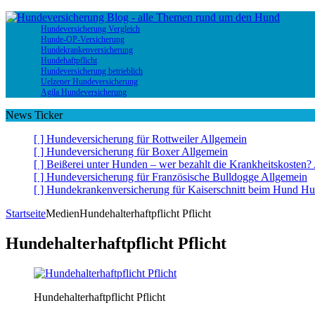
Hundeversicherung Vergleich
Hunde-OP-Versicherung
Hundekrankenversicherung
Hundehaftpflicht
Hundeversicherung betrieblich
Uelzener Hundeversicherung
Agila Hundeversicherung
News Ticker
[ ]
Hundeversicherung für Rottweiler
Allgemein
[ ]
Hundeversicherung für Boxer
Allgemein
[ ]
Beißerei unter Hunden – wer bezahlt die Krankheitskosten?
[ ]
Hundeversicherung für Französische Bulldogge
Allgemein
[ ]
Hundekrankenversicherung für Kaiserschnitt beim Hund
Hu
Startseite
Medien
Hundehalterhaftpflicht Pflicht
Hundehalterhaftpflicht Pflicht
Hundehalterhaftpflicht Pflicht