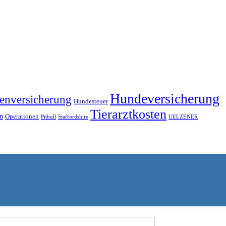
Hundeversicherung
enversicherung
Hundesteuer
Tierarztkosten
n
Operationen
Pitbull
Staffordshire
UELZENER