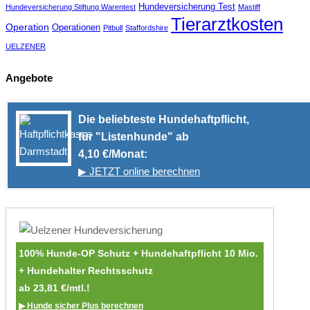
Hundeversicherung Test
Hundeversicherung Stiftung Warentest
Mastiff
Tierarztkosten
Operation
Operationen
Pitbull
Staffordshire
UELZENER
Angebote
Die beliebteste Hundehaftpflicht,
für "Listenhunde" ab
4,10 €/Monat:
▶ JETZT online berechnen
100% Hunde-OP Schutz + Hundehaftpflicht 10 Mio.
+ Hundehalter Rechtsschutz
ab 23,81 €/mtl.!
▶ Hunde sicher Plus berechnen