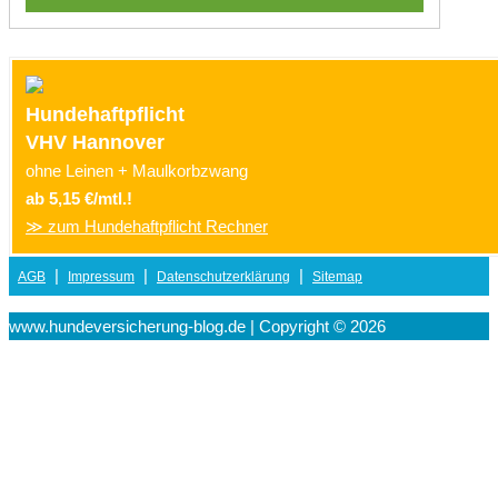
Hundehaftpflicht
VHV Hannover
ohne Leinen + Maulkorbzwang
ab 5,15 €/mtl.!
≫ zum Hundehaftpflicht Rechner
|
|
|
AGB
Impressum
Datenschutzerklärung
Sitemap
www.hundeversicherung-blog.de | Copyright © 2026