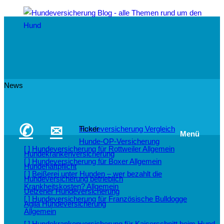
News
✆
✉
Hundeversicherung Vergleich
Ticker
Menü
Hunde-OP-Versicherung
[ ]
Hundeversicherung für Rottweiler
Allgemein
Hundekrankenversicherung
[ ]
Hundeversicherung für Boxer
Allgemein
Hundehaftpflicht
[ ]
Beißerei unter Hunden – wer bezahlt die
Hundeversicherung betrieblich
Krankheitskosten?
Allgemein
Uelzener Hundeversicherung
[ ]
Hundeversicherung für Französische Bulldogge
Agila Hundeversicherung
Allgemein
[ ]
Hundekrankenversicherung für Kaiserschnitt beim Hund