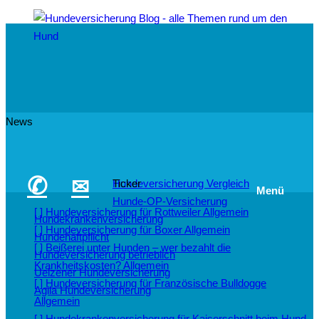
News
✆
✉
Hundeversicherung Vergleich
Ticker
Menü
Hunde-OP-Versicherung
[ ]
Hundeversicherung für Rottweiler
Allgemein
Hundekrankenversicherung
[ ]
Hundeversicherung für Boxer
Allgemein
Hundehaftpflicht
[ ]
Beißerei unter Hunden – wer bezahlt die
Hundeversicherung betrieblich
Krankheitskosten?
Allgemein
Uelzener Hundeversicherung
[ ]
Hundeversicherung für Französische Bulldogge
Agila Hundeversicherung
Allgemein
[ ]
Hundekrankenversicherung für Kaiserschnitt beim Hund