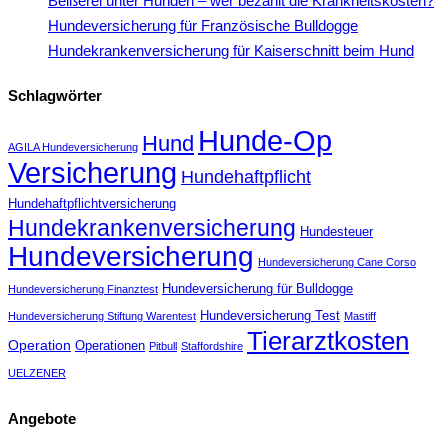
Beißerei unter Hunden – wer bezahlt die Krankheitskosten?
Hundeversicherung für Französische Bulldogge
Hundekrankenversicherung für Kaiserschnitt beim Hund
Schlagwörter
Hunde-Op
Hund
AGILA Hundeversicherung
Versicherung
Hundehaftpflicht
Hundehaftpflichtversicherung
Hundekrankenversicherung
Hundesteuer
Hundeversicherung
Hundeversicherung Cane Corso
Hundeversicherung für Bulldogge
Hundeversicherung Finanztest
Hundeversicherung Test
Hundeversicherung Stiftung Warentest
Mastiff
Tierarztkosten
Operation
Operationen
Pitbull
Staffordshire
UELZENER
Angebote