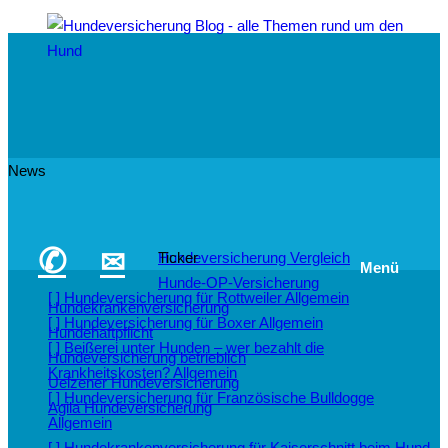
News
✆
✉
Hundeversicherung Vergleich
Ticker
Menü
Hunde-OP-Versicherung
[ ]
Hundeversicherung für Rottweiler
Allgemein
Hundekrankenversicherung
[ ]
Hundeversicherung für Boxer
Allgemein
Hundehaftpflicht
[ ]
Beißerei unter Hunden – wer bezahlt die
Hundeversicherung betrieblich
Krankheitskosten?
Allgemein
Uelzener Hundeversicherung
[ ]
Hundeversicherung für Französische Bulldogge
Agila Hundeversicherung
Allgemein
[ ]
Hundekrankenversicherung für Kaiserschnitt beim Hund