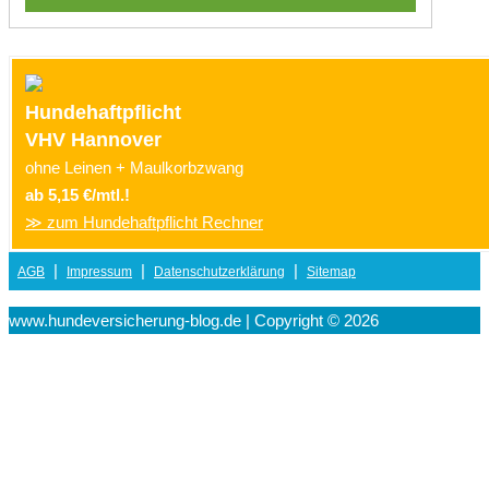
Hundehaftpflicht
VHV Hannover
ohne Leinen + Maulkorbzwang
ab 5,15 €/mtl.!
≫ zum Hundehaftpflicht Rechner
|
|
|
AGB
Impressum
Datenschutzerklärung
Sitemap
www.hundeversicherung-blog.de | Copyright © 2026