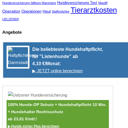
Hundeversicherung Test
Hundeversicherung Stiftung Warentest
Mastiff
Tierarztkosten
Operation
Operationen
Pitbull
Staffordshire
UELZENER
Angebote
Die beliebteste Hundehaftpflicht,
für "Listenhunde" ab
4,10 €/Monat:
▶ JETZT online berechnen
100% Hunde-OP Schutz + Hundehaftpflicht 10 Mio.
+ Hundehalter Rechtsschutz
ab 23,81 €/mtl.!
▶ Hunde sicher Plus berechnen