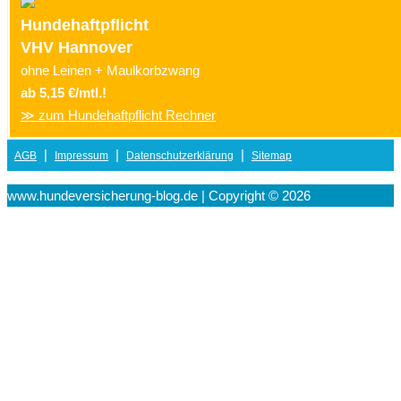
Hundehaftpflicht
VHV Hannover
ohne Leinen + Maulkorbzwang
ab 5,15 €/mtl.!
≫ zum Hundehaftpflicht Rechner
|
|
|
AGB
Impressum
Datenschutzerklärung
Sitemap
www.hundeversicherung-blog.de | Copyright © 2026