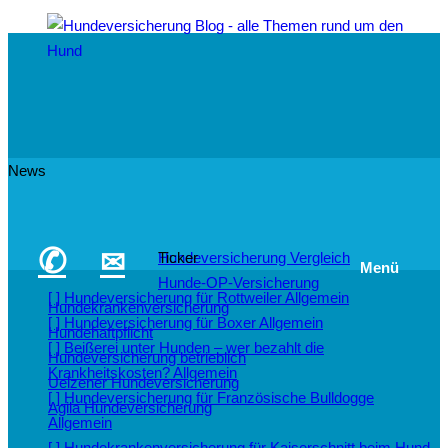
News
✆
✉
Hundeversicherung Vergleich
Ticker
Menü
Hunde-OP-Versicherung
[ ]
Hundeversicherung für Rottweiler
Allgemein
Hundekrankenversicherung
[ ]
Hundeversicherung für Boxer
Allgemein
Hundehaftpflicht
[ ]
Beißerei unter Hunden – wer bezahlt die
Hundeversicherung betrieblich
Krankheitskosten?
Allgemein
Uelzener Hundeversicherung
[ ]
Hundeversicherung für Französische Bulldogge
Agila Hundeversicherung
Allgemein
[ ]
Hundekrankenversicherung für Kaiserschnitt beim Hund