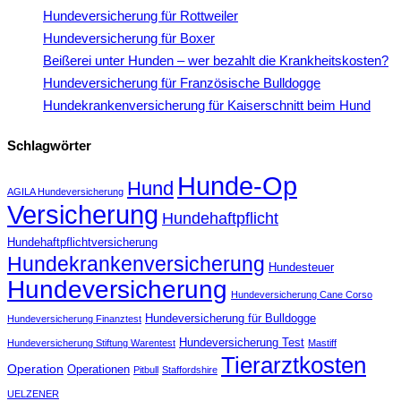
Hundeversicherung für Rottweiler
Hundeversicherung für Boxer
Beißerei unter Hunden – wer bezahlt die Krankheitskosten?
Hundeversicherung für Französische Bulldogge
Hundekrankenversicherung für Kaiserschnitt beim Hund
Schlagwörter
Hunde-Op
Hund
AGILA Hundeversicherung
Versicherung
Hundehaftpflicht
Hundehaftpflichtversicherung
Hundekrankenversicherung
Hundesteuer
Hundeversicherung
Hundeversicherung Cane Corso
Hundeversicherung für Bulldogge
Hundeversicherung Finanztest
Hundeversicherung Test
Hundeversicherung Stiftung Warentest
Mastiff
Tierarztkosten
Operation
Operationen
Pitbull
Staffordshire
UELZENER