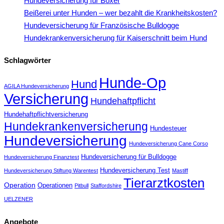
Hundeversicherung für Boxer
Beißerei unter Hunden – wer bezahlt die Krankheitskosten?
Hundeversicherung für Französische Bulldogge
Hundekrankenversicherung für Kaiserschnitt beim Hund
Schlagwörter
Hunde-Op
Hund
AGILA Hundeversicherung
Versicherung
Hundehaftpflicht
Hundehaftpflichtversicherung
Hundekrankenversicherung
Hundesteuer
Hundeversicherung
Hundeversicherung Cane Corso
Hundeversicherung für Bulldogge
Hundeversicherung Finanztest
Hundeversicherung Test
Hundeversicherung Stiftung Warentest
Mastiff
Tierarztkosten
Operation
Operationen
Pitbull
Staffordshire
UELZENER
Angebote