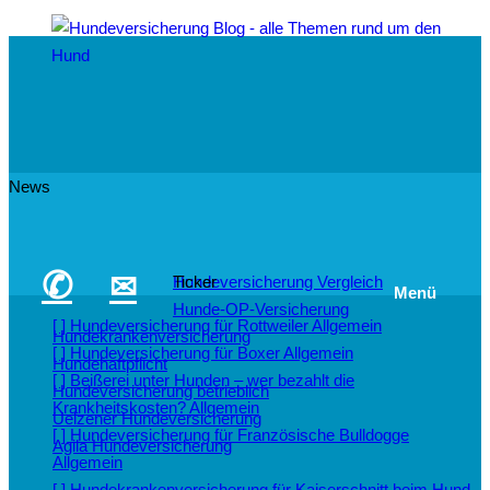
News
✆
✉
Hundeversicherung Vergleich
Ticker
Menü
Hunde-OP-Versicherung
[ ]
Hundeversicherung für Rottweiler
Allgemein
Hundekrankenversicherung
[ ]
Hundeversicherung für Boxer
Allgemein
Hundehaftpflicht
[ ]
Beißerei unter Hunden – wer bezahlt die
Hundeversicherung betrieblich
Krankheitskosten?
Allgemein
Uelzener Hundeversicherung
[ ]
Hundeversicherung für Französische Bulldogge
Agila Hundeversicherung
Allgemein
[ ]
Hundekrankenversicherung für Kaiserschnitt beim Hund