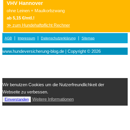
VHV Hannover
ohne Leinen + Maulkorbzwang
ab 5,15 €/mtl.!
≫ zum Hundehaftpflicht Rechner
|
|
|
AGB
Impressum
Datenschutzerklärung
Sitemap
www.hundeversicherung-blog.de | Copyright © 2026
Wir benutzen Cookies um die Nutzerfreundlichkeit der
Webseite zu verbessen.
Weitere Informationen
Einverstanden