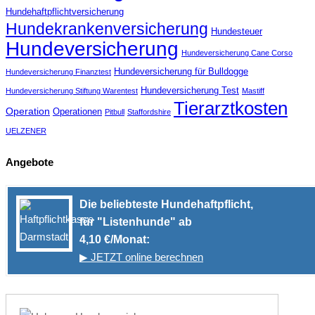
Hundehaftpflichtversicherung
Hundekrankenversicherung
Hundesteuer
Hundeversicherung
Hundeversicherung Cane Corso
Hundeversicherung für Bulldogge
Hundeversicherung Finanztest
Hundeversicherung Test
Hundeversicherung Stiftung Warentest
Mastiff
Tierarztkosten
Operation
Operationen
Pitbull
Staffordshire
UELZENER
Angebote
Die beliebteste Hundehaftpflicht,
für "Listenhunde" ab
4,10 €/Monat:
▶ JETZT online berechnen