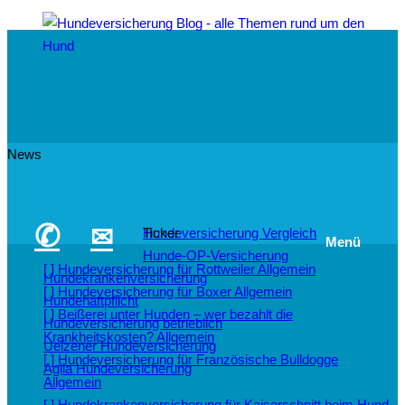
News
✆
✉
Hundeversicherung Vergleich
Ticker
Menü
Hunde-OP-Versicherung
[ ]
Hundeversicherung für Rottweiler
Allgemein
Hundekrankenversicherung
[ ]
Hundeversicherung für Boxer
Allgemein
Hundehaftpflicht
[ ]
Beißerei unter Hunden – wer bezahlt die
Hundeversicherung betrieblich
Krankheitskosten?
Allgemein
Uelzener Hundeversicherung
[ ]
Hundeversicherung für Französische Bulldogge
Agila Hundeversicherung
Allgemein
[ ]
Hundekrankenversicherung für Kaiserschnitt beim Hund