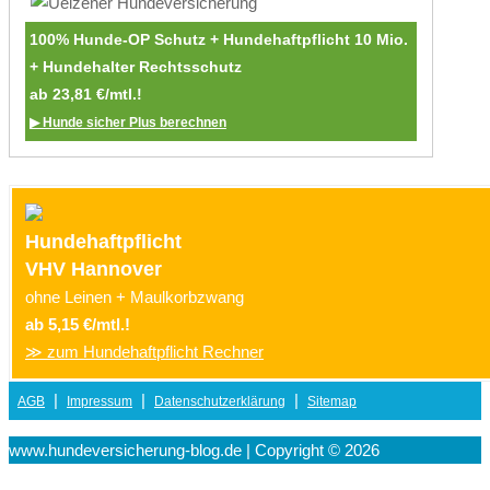
100% Hunde-OP Schutz + Hundehaftpflicht 10 Mio.
+ Hundehalter Rechtsschutz
ab 23,81 €/mtl.!
▶ Hunde sicher Plus berechnen
Hundehaftpflicht
VHV Hannover
ohne Leinen + Maulkorbzwang
ab 5,15 €/mtl.!
≫ zum Hundehaftpflicht Rechner
|
|
|
AGB
Impressum
Datenschutzerklärung
Sitemap
www.hundeversicherung-blog.de | Copyright © 2026