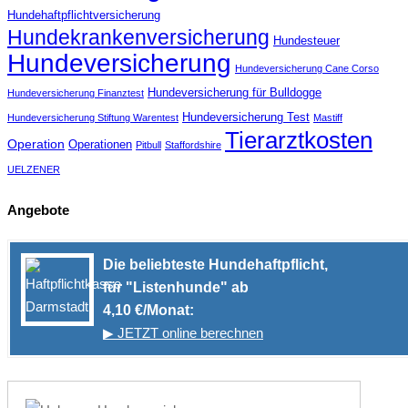
Hundehaftpflichtversicherung
Hundekrankenversicherung
Hundesteuer
Hundeversicherung
Hundeversicherung Cane Corso
Hundeversicherung für Bulldogge
Hundeversicherung Finanztest
Hundeversicherung Test
Hundeversicherung Stiftung Warentest
Mastiff
Tierarztkosten
Operation
Operationen
Pitbull
Staffordshire
UELZENER
Angebote
Die beliebteste Hundehaftpflicht,
für "Listenhunde" ab
4,10 €/Monat:
▶ JETZT online berechnen