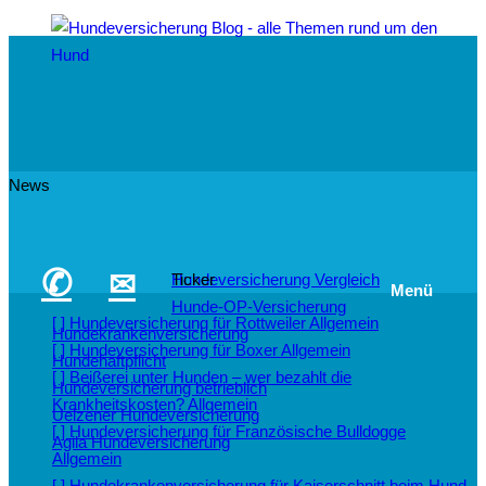
News
✆
✉
Hundeversicherung Vergleich
Ticker
Menü
Hunde-OP-Versicherung
[ ]
Hundeversicherung für Rottweiler
Allgemein
Hundekrankenversicherung
[ ]
Hundeversicherung für Boxer
Allgemein
Hundehaftpflicht
[ ]
Beißerei unter Hunden – wer bezahlt die
Hundeversicherung betrieblich
Krankheitskosten?
Allgemein
Uelzener Hundeversicherung
[ ]
Hundeversicherung für Französische Bulldogge
Agila Hundeversicherung
Allgemein
[ ]
Hundekrankenversicherung für Kaiserschnitt beim Hund