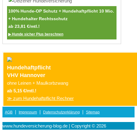
100% Hunde-OP Schutz + Hundehaftpflicht 10 Mio.
+ Hundehalter Rechtsschutz
ab 23,81 €/mtl.!
▶ Hunde sicher Plus berechnen
Hundehaftpflicht
VHV Hannover
ohne Leinen + Maulkorbzwang
ab 5,15 €/mtl.!
≫ zum Hundehaftpflicht Rechner
|
|
|
AGB
Impressum
Datenschutzerklärung
Sitemap
www.hundeversicherung-blog.de | Copyright © 2026