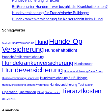
Hundeversicherung für Boxer
Beißerei unter Hunden – wer bezahlt die Krankheitskosten?
Hundeversicherung für Französische Bulldogge
Hundekrankenversicherung für Kaiserschnitt beim Hund
Schlagwörter
Hunde-Op
Hund
AGILA Hundeversicherung
Versicherung
Hundehaftpflicht
Hundehaftpflichtversicherung
Hundekrankenversicherung
Hundesteuer
Hundeversicherung
Hundeversicherung Cane Corso
Hundeversicherung für Bulldogge
Hundeversicherung Finanztest
Hundeversicherung Test
Hundeversicherung Stiftung Warentest
Mastiff
Tierarztkosten
Operation
Operationen
Pitbull
Staffordshire
UELZENER
Angebote