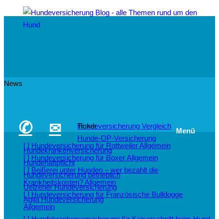
News
✆
✉
Hundeversicherung Vergleich
Ticker
Menü
Hunde-OP-Versicherung
[ ]
Hundeversicherung für Rottweiler
Allgemein
Hundekrankenversicherung
[ ]
Hundeversicherung für Boxer
Allgemein
Hundehaftpflicht
[ ]
Beißerei unter Hunden – wer bezahlt die
Hundeversicherung betrieblich
Krankheitskosten?
Allgemein
Uelzener Hundeversicherung
[ ]
Hundeversicherung für Französische Bulldogge
Agila Hundeversicherung
Allgemein
[ ]
Hundekrankenversicherung für Kaiserschnitt beim Hund